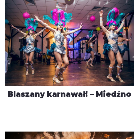
Blaszany karnawał! – Miedźno