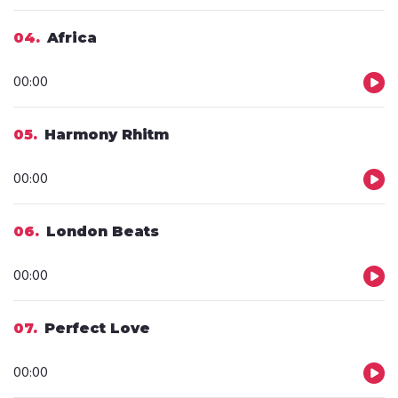
dźwiękowych
04
Africa
Odtwarzacz
00:00
plików
dźwiękowych
05
Harmony Rhitm
Odtwarzacz
00:00
plików
dźwiękowych
06
London Beats
Odtwarzacz
00:00
plików
dźwiękowych
07
Perfect Love
Odtwarzacz
00:00
plików