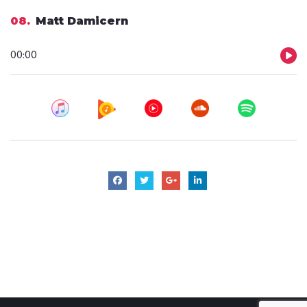
dźwiękowych
08
Matt Damicern
Odtwarzacz
00:00
plików
dźwiękowych