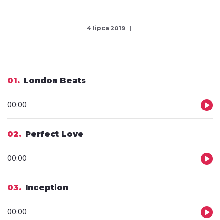
4 lipca 2019
01
London Beats
Odtwarzacz
00:00
plików
dźwiękowych
02
Perfect Love
Odtwarzacz
00:00
plików
dźwiękowych
03
Inception
Odtwarzacz
00:00
plików