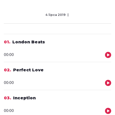
4 lipca 2019
01
London Beats
Odtwarzacz
00:00
plików
dźwiękowych
02
Perfect Love
Odtwarzacz
00:00
plików
dźwiękowych
03
Inception
Odtwarzacz
00:00
plików