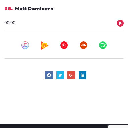
dźwiękowych
08
Matt Damicern
Odtwarzacz
00:00
plików
dźwiękowych