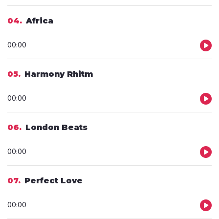
dźwiękowych
04
Africa
Odtwarzacz
00:00
plików
dźwiękowych
05
Harmony Rhitm
Odtwarzacz
00:00
plików
dźwiękowych
06
London Beats
Odtwarzacz
00:00
plików
dźwiękowych
07
Perfect Love
Odtwarzacz
00:00
plików